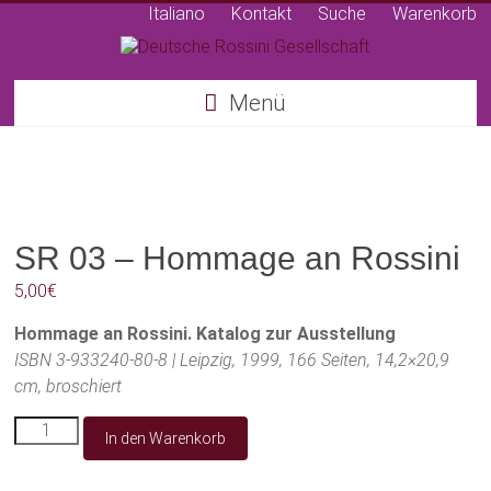
Italiano
Kontakt
Suche
Warenkorb
Deutsche
Menü
Rossini
Gesellschaft
SR 03 – Hommage an Rossini
5,00
€
Hommage an Rossini. Katalog zur Ausstellung
ISBN 3-933240-80-8 | Leipzig, 1999, 166 Seiten, 14,2×20,9
cm, broschiert
SR
In den Warenkorb
03
-