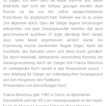
zu fragen, von wem denn die Musik stamme. Aus dieser
Anekdote darf nicht der Schluss gezogen werden, dass
Rossini nur die von ihm selbst ausgeschriebenen
Koloraturen für angebracht hielt. Vielmehr war es zu seiner
Zeit allgemein üblich, dass die Sänger eigene Verzierungen
anbrachten, und gute Gesangskünstler konnten das auch
geschmackvoll ausführen. Er legte allerdings Wert darauf,
dass seine Musik angemessen verziert wurde. Die
Kolorierung musste bestimmten Regeln folgen. Nach der
Hochblüte des Belcanto verlor sich diese Kunst gründlich.
Die durch eineinhalb Jahrhunderte verschüttete Kenntnis der
Gesangsverzierung durch die Sänger holt Francis Benichou
im vorliegenden Buch wieder in das Bewusstsein zurück –
eine Anleitung für Sänger zur Vollendung ihrer Gesangskunst
und zum Hörgenuss des Publikums.
(Präsentation von Bernd-Rüdiger Kern)
Francis Benichou, geb. 1987 in Zürich, ist diplomierter
Klavierlehrer und hat 2012 ein Gesangsstudium an der Haute