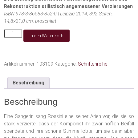
Rekonstruktion stilistisch angemessener Verzierungen
ISBN 978-3-86583-852-0 |
Leipzig 2014, 392 Seiten,
14,8×21,0 cm, broschiert
SR
In den Warenkorb
09
-
Verzierungs-
und
Variationspraxis
Artikelnummer:
103109
Kategorie:
Schriftenreihe
in
den
italienischen
Beschreibung
Opern
Rossinis
Beschreibung
Menge
Eine Sängerin sang Rossini eine seiner Arien vor, die sie so
stark verzierte, dass der Komponist ihr zwar höflich Beifall
spendete und ihre schöne Stimme lobte, um sie dann aber