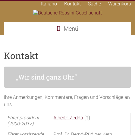
Italiano
Kontakt
Suche
Warenkorb
Deutsche
Menü
Rossini
Gesellschaft
Kontakt
„Wir sind ganz Ohr“
Ihre Anmerkungen, Kommentare, Fragen und Vorschläge an
uns
Ehrenpräsident
Alberto Zedda
(†)
(2000-2017)
Ehrenvorsitzende
Prof. Dr. Bernd-Rüdiger Kern