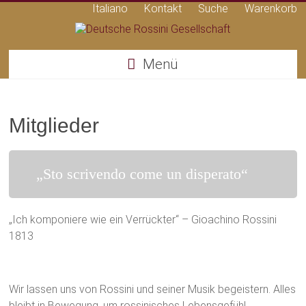
Italiano
Kontakt
Suche
Warenkorb
Deutsche
Menü
Rossini
Gesellschaft
Mitglieder
„Sto scrivendo come un disperato“
„Ich komponiere wie ein Verrückter“ – Gioachino Rossini
1813
Wir lassen uns von Rossini und seiner Musik begeistern. Alles
bleibt in Bewegung, um rossinisches Lebensgefühl