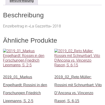
Beschreibung
S.
86-
Beschreibung
87
Menge
Einzelbeitrag in «La Gazzetta» 2018
Ähnliche Produkte
2019_01_Markus
2019_02_Reto Müller:
Engelhardt: Rossini in den
Rossini mit Schnurrbart: Vito
Forschungen Friedrich
D’Ancona vs. Vincenzo
Lippmanns, S. 2-5
Rasori, S. 6-15