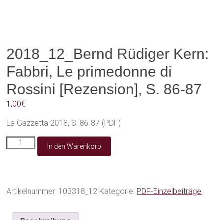
2018_12_Bernd Rüdiger Kern:
Fabbri, Le primedonne di
Rossini [Rezension], S. 86-87
1,00
€
La Gazzetta 2018, S. 86-87 (PDF)
2018_12_Bernd
In den Warenkorb
Rüdiger
Kern:
Fabbri,
Le
primedonne
Artikelnummer:
103318_12
Kategorie:
PDF-Einzelbeiträge
di
Rossini
[Rezension],