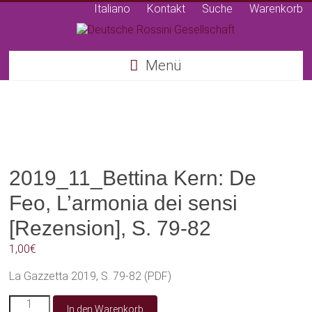
Italiano
Kontakt
Suche
Warenkorb
Deutsche
Menü
Rossini
Gesellschaft
2019_11_Bettina Kern: De
Feo, L’armonia dei sensi
[Rezension], S. 79-82
1,00
€
La Gazzetta 2019, S. 79-82 (PDF)
2019_11_Bettina
In den Warenkorb