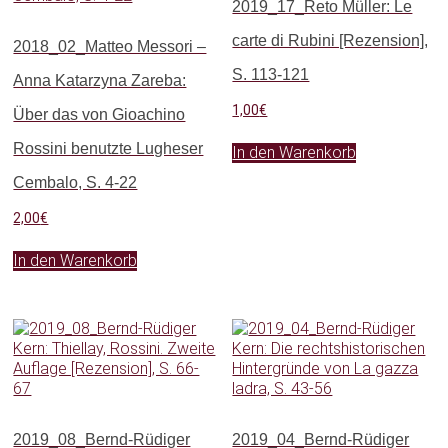
2019_17_Reto Müller: Le
carte di Rubini [Rezension],
2018_02_Matteo Messori –
S. 113-121
Anna Katarzyna Zareba:
1,00
€
Über das von Gioachino
Rossini benutzte Lugheser
In den Warenkorb
Cembalo, S. 4-22
2,00
€
In den Warenkorb
2019_08_Bernd-Rüdiger
2019_04_Bernd-Rüdiger