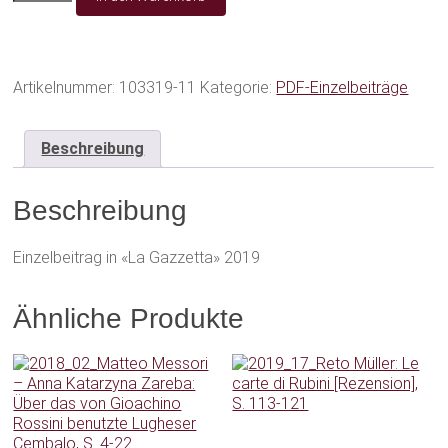
Kern:
De
Feo,
L’armonia
dei
Artikelnummer:
103319-11
Kategorie:
PDF-Einzelbeiträge
sensi
[Rezension],
S.
Beschreibung
79-
82
Beschreibung
Menge
Einzelbeitrag in «La Gazzetta» 2019
Ähnliche Produkte