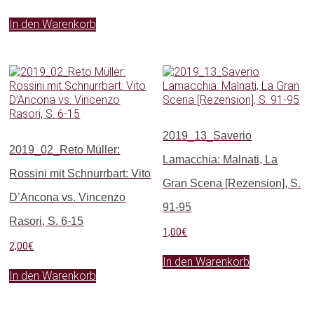
In den Warenkorb
2019_13_Saverio
2019_02_Reto Müller:
Lamacchia: Malnati, La
Rossini mit Schnurrbart: Vito
Gran Scena [Rezension], S.
D’Ancona vs. Vincenzo
91-95
Rasori, S. 6-15
1,00
€
2,00
€
In den Warenkorb
In den Warenkorb