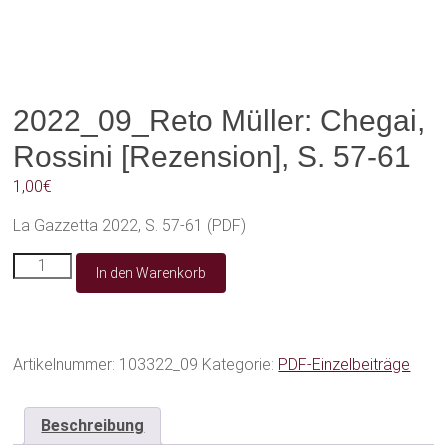
2022_09_Reto Müller: Chegai,
Rossini [Rezension], S. 57-61
1,00
€
La Gazzetta 2022, S. 57-61 (PDF)
2022_09_Reto
In den Warenkorb
Müller:
Chegai,
Rossini
[Rezension],
S.
Artikelnummer:
103322_09
Kategorie:
PDF-Einzelbeiträge
57-
61
Menge
Beschreibung