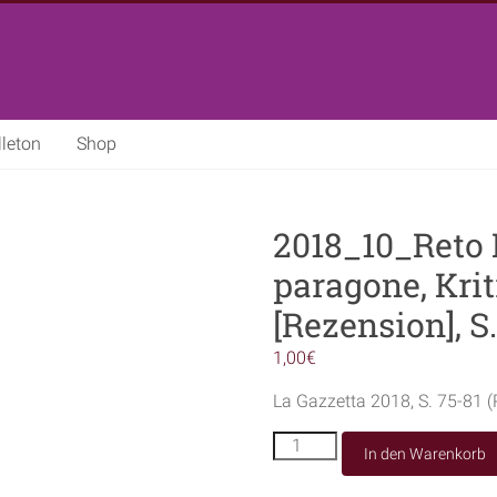
lleton
Shop
2018_10_Reto M
paragone, Kri
[Rezension], S
1,00
€
La Gazzetta 2018, S. 75-81 
2018_10_Reto
In den Warenkorb
Müller:
La