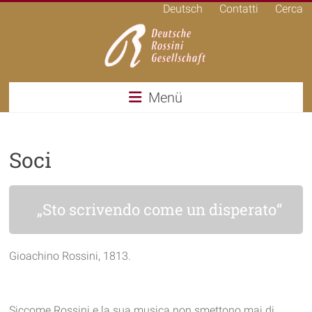
Deutsch
Contatti
Cerca
Italiano
Menü
Soci
„Sto scrivendo come un disperato“
Gioachino Rossini, 1813.
Siccome Rossini e la sua musica non smettono mai di