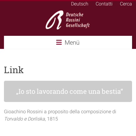
Deutsch
Contatti
Cerca
Italiano
Menü
Link
„Io sto lavorando come una bestia“
Gioachino Rossini a proposito della composizione di
Torvaldo e Dorliska
, 1815