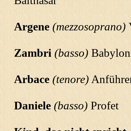
Balthasar
Argene
(mezzosoprano)
Zambri
(basso)
Babyloni
Arbace
(tenore)
Anführer 
Daniele
(basso)
Profet