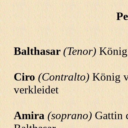
Pe
Balthasar
(Tenor)
König 
Ciro
(Contralto)
König vo
verkleidet
Amira
(soprano)
Gattin 