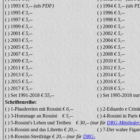
( ) 1993
€ 5,-- (als PDF)
( ) 1994
€ 5,-- (als P
( ) 1995
€ 5,--
( ) 1996
€ 5,--
( ) 1997
€ 5,--
( ) 1998
€ 5,--
( ) 1999
€ 5,--
( ) 2000
€ 5,--
( ) 2001
€ 5,--
( ) 2002
€ 5,-
( ) 2003
€ 5,--
( ) 2004
€ 5,--
( ) 2005
€ 5,--
( ) 2006
€ 5,--
( ) 2007
€ 5,--
( ) 2008
€ 5,--
( ) 2009
€ 5,--
( ) 2010
€ 5,--
( ) 2011
€ 5,--
( ) 2012
€ 5,--
( ) 2013
€ 5,--
( ) 2014
€ 5,--
( ) 2015
€ 5,--
( ) 2016
€ 5,--
( ) 2017
€ 5,--
( ) 2018
€ 5,--
( ) Set 1991-2018
€ 55,--
( ) Set 1995-2018 nu
Schriftenreihe:
( ) 1-Plaudereien mit Rossini
€ 6,--
( ) 2-Eduardo e Crist
( ) 3-Hommage an Rossini
€ 5,--
( ) 4-Rossini in Paris
( ) 5-Rossini's Leben und Treiben
€ 30,-- (nur für
DRG-Mitglieder
( ) 6-Rossini und das Libretto
€ 20,--
( ) 7-Der wahre Figa
( ) 8-Rossini-Streifzüge
€ 20,--
(nur für
DRG-