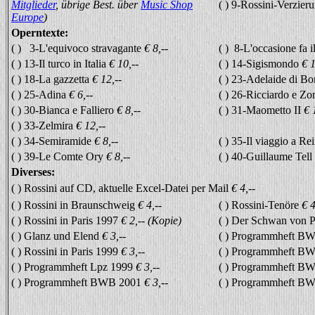
Mitglieder
, übrige Best.
über
Music Shop
( ) 9-Rossini-Verzie
Europe
)
Operntexte:
( ) 3-L'equivoco stravagante
€ 8,--
( ) 8-L'occasione fa i
( ) 13-Il turco in Italia
€ 10,--
( ) 14-Sigismondo
€ 1
( ) 18-La gazzetta
€ 12,--
( ) 23-Adelaide di B
( ) 25-Adina
€ 6,--
( ) 26-Ricciardo e Zo
( ) 30-Bianca e Falliero
€ 8,--
( ) 31-Maometto II
€ 
( ) 33-Zelmira
€ 12,--
( ) 34-Semiramide
€ 8,--
( ) 35-Il viaggio a R
( ) 39-Le Comte Ory
€ 8,--
( ) 40-Guillaume Tell
Diverses:
( ) Rossini auf CD, aktuelle Excel-Datei per Mail
€ 4,--
( ) Rossini in Braunschweig
€ 4,--
( ) Rossini-Tenöre
€ 4
( ) Rossini in Paris 1997
€ 2,-- (Kopie)
( ) Der Schwan von 
( ) Glanz und Elend
€ 3,--
( ) Programmheft B
( ) Rossini in Paris 1999
€ 3,--
( ) Programmheft B
( ) Programmheft Lpz 1999
€ 3,--
( ) Programmheft B
( ) Programmheft BWB 2001
€ 3,--
( ) Programmheft B