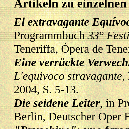
Artikeln zu einzelne
El extravagante Equívo
Programmbuch
33° Fest
Teneriffa, Ópera de Tene
Eine verrückte Verwech
L'equivoco stravagante
,
2004, S. 5-13.
Die seidene Leiter
, in 
Berlin, Deutscher Oper B