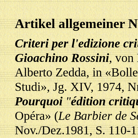
Artikel allgemeiner 
Criteri per l'edizione cri
Gioachino Rossini
, von
Alberto Zedda, in «Bolle
Studi», Jg. XIV, 1974, Nr
Pourquoi
"
édition criti
Opéra» (
Le Barbier de S
Nov./Dez.1981, S. 110-1