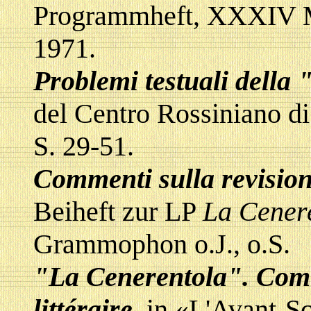
Programmheft, XXXIV M
1971.
Problemi testuali della
del Centro Rossiniano di 
S. 29-51.
Commenti sulla revisio
Beiheft zur LP
La Cener
Grammophon o.J., o.S.
"La Cenerentola". Comm
littéraire
, in «L'Avant-S