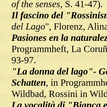
of the senses
, S. 41-47).
Il fascino del "Rossini
del Lago
", Florenz, Alin
Pasiones en la naturale
Programmheft, La Coruña
93-97.
"La donna del lago"- G
Schatten
, in Programmh
Wildbad, Rossini in Wild
La vocalità di "Bianca 