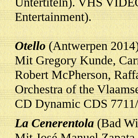
Untertiteln). VHS VID
Entertainment).
Otello
(Antwerpen 2014
Mit Gregory Kunde, Ca
Robert McPherson, Raff
Orchestra of the Vlaams
CD Dynamic CDS 7711/
La Cenerentola
(Bad Wi
Mit José Manuel Zapata