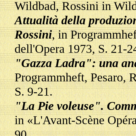
Wildbad, Rossini in Wild
Attualità della produzio
Rossini
, in Programmhe
dell'Opera 1973, S. 21-2
"Gazza Ladra": una anal
Programmheft, Pesaro, R
S. 9-21.
"La Pie voleuse". Comme
in «L'Avant-Scène Opéra»
90.