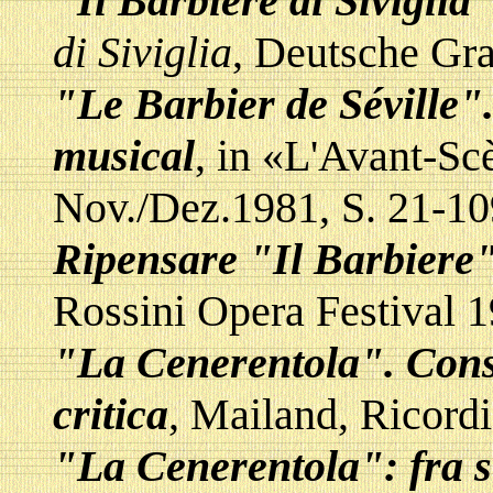
"Il Barbiere di Siviglia
di Siviglia
, Deutsche Gr
"Le Barbier de Séville".
musical
, in «L'Avant-Sc
Nov./Dez.1981, S. 21-10
Ripensare "Il Barbiere
Rossini Opera Festival 1
"La Cenerentola". Consi
critica
, Mailand, Ricord
"La Cenerentola": fra s