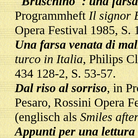
"Bruschino": una farsa
Programmheft
Il signor
Opera Festival 1985, S. 
Una farsa venata di ma
turco in Italia
, Philips 
434 128-2, S. 53-57.
Dal riso al sorriso
, in 
Pesaro, Rossini Opera Fe
(englisch als
Smiles afte
Appunti per una lettura 